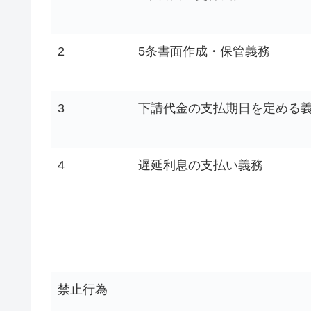
2
5条書面作成・保管義務
3
下請代金の支払期日を定める
4
遅延利息の支払い義務
禁止行為