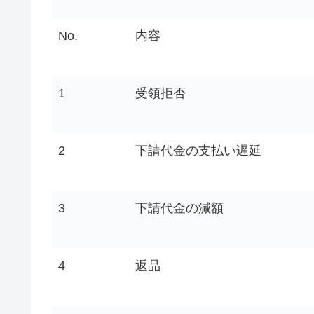
No.
内容
1
受領拒否
2
下請代金の支払い遅延
3
下請代金の減額
4
返品