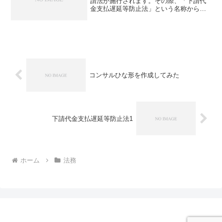
請法が施行されます。その際、「下請代
金支払遅延等防止法」という名称から
「製造委託等に係る 中小受事業者対する
代金の支払の遅延等の防止に関する法
律」に変更となりました。なお、一部の
規定は既に施行されています...
コンサルひな形を作成してみた
下請代金支払遅延等防止法1
ホーム
法務