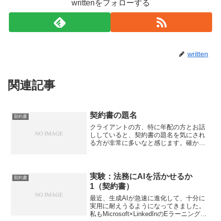
writtenをフォローする
written
関連記事
契約書の題名
契約書
クライアントの方、特に年配の方とお話
ししていると、契約書の題名を気にされ
る方が非常に多いなと感じます。確かに
題名は大事ですが、「覚書という題名に
してくれ。これなら契約書じゃないから
大丈夫だ。」などと言われる方がわりと
いまして、そうではないと...
実験：法務にAIを活かせるか
契約書
1（契約書）
最近、生成AIが急速に進化して、十分に
実用に耐えうるようになってきました。
私もMicrosoft×LinkedInのEラーニングを