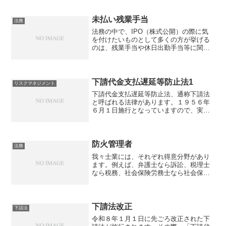
受講し、その後も色々生成AIを使ってみ
ました。生成AIのモデルによって、分野
ごとに強い弱いはありますが、ビジネ...
未払い残業手当
法務
法務の中で、IPO（株式公開）の際に気
を付けたいものとして多くの方が挙げる
のは、残業手当や休日出勤手当等に関す
るものでしょう。ここでは、休日出勤等
も含めて、残業手当として話を進めてい
きます。IPOの要件の一つに法令順守
（コンプライアンス）と...
下請代金支払遅延等防止法1
リスクマネジメント
下請代金支払遅延等防止法、通称下請法
と呼ばれる法律があります。１９５６年
６月１日施行となっていますので、実は
かなり古い法律です。 しかし、現在でも
問題になっていることの多い法律の一つ
です。時々ご相談いただくこともありま
すし、話に聞くことも結...
防火管理者
法務
我々士業には、それぞれ得意分野があり
ます。例えば、弁護士なら訴訟、税理士
なら税務、社会保険労務士なら社会保険
といったものが主な得意分野になると思
います。では行政書士は、というと、や
はり許認可関係が他士業と比較して、絶
対的な強みになるでしょう...
下請法改正
下請法
令和８年１月１日に先ごろ改正された下